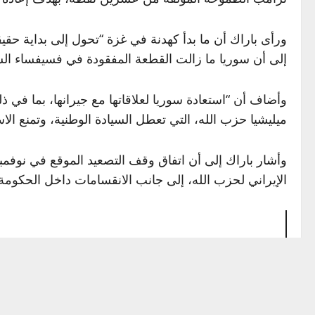
ورأى باراك أن ما بدأ كهدنة في غزة “تحول إلى بداية حقي
إلى أن سوريا ما زالت القطعة المفقودة في فسيفساء الس
وأضاف أن “استعادة سوريا لعلاقاتها مع جيرانها، بما في ذل
ميليشيا حزب الله، التي تعطل السيادة الوطنية، وتمنع الاست
الإيراني لحزب الله، إلى جانب الانقسامات داخل الحكومة ال
By Ambassador Tom Barrack
-Sheikh, world leaders did more than celebrate the