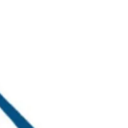
خطي
لى
لمحتوى