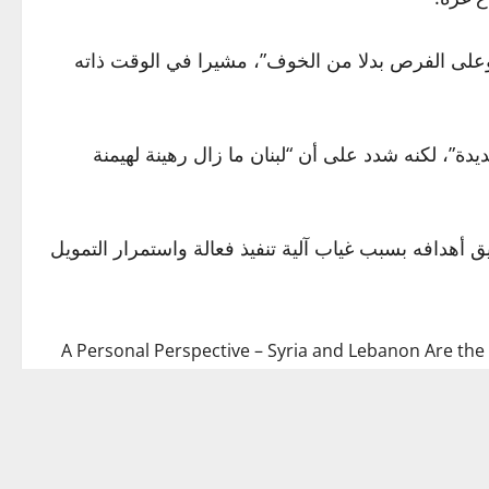
، وعلى الفرص بدلا من الخوف”، مشيرا في الوقت ذاته
يدة”، لكنه شدد على أن “لبنان ما زال رهينة لهيمنة
 السابق جو بايدن، فشل في تحقيق أهدافه بسبب غياب آلية تنفيذ فعالة واستمرار التمويل
A Personal Perspective – Syria and Lebanon Are the
October 13, 2025, will be remembered as a defini