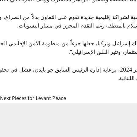
قية لشراكة إقليمية جديدة تقوم على التعاون بدلاً من الصراع
لام بالمنطقة رغم التقدم المحرز في مسار التسويات.
ك إسرائيل وتركيا، جعلها جزءاً من منظومة الأمن الإقليمي الجد
ثمار، وتثير القلق الإسرائيلي”.
وأشار باراك إلى أن اتفاق وقف التصعيد الموقع في نوفمبر 2024، برعاية إدارة الرئيس
لبنانية.
 Next Pieces for Levant Peace
ng moment in modern Middle Eastern diplomacy. In Sharm el