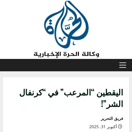
خطي
لى
لمحتوى
القائمة
الأولية
اليقطين “المرعب” في “كرنفال
الشر”!
فريق التحرير
أكتوبر 31, 2025