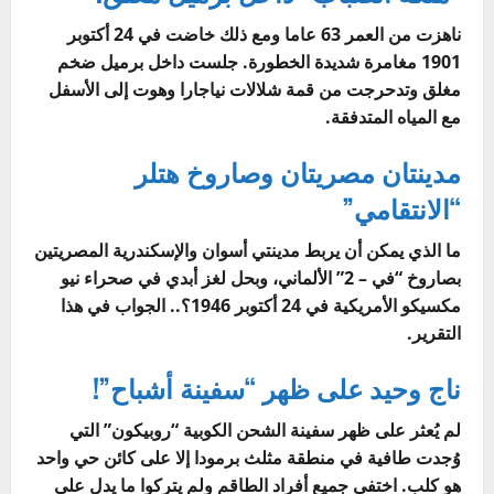
ناهزت من العمر 63 عاما ومع ذلك خاضت في 24 أكتوبر
1901 مغامرة شديدة الخطورة. جلست داخل برميل ضخم
مغلق وتدحرجت من قمة شلالات نياجارا وهوت إلى الأسفل
مع المياه المتدفقة.
مدينتان مصريتان وصاروخ هتلر
“الانتقامي”
ما الذي يمكن أن يربط مدينتي أسوان والإسكندرية المصريتين
بصاروخ “في – 2” الألماني، وبحل لغز أبدي في صحراء نيو
مكسيكو الأمريكية في 24 أكتوبر 1946؟.. الجواب في هذا
التقرير.
ناج وحيد على ظهر “سفينة أشباح”!
لم يُعثر على ظهر سفينة الشحن الكوبية “روبيكون” التي
وُجدت طافية في منطقة مثلث برمودا إلا على كائن حي واحد
هو كلب. اختفى جميع أفراد الطاقم ولم يتركوا ما يدل على