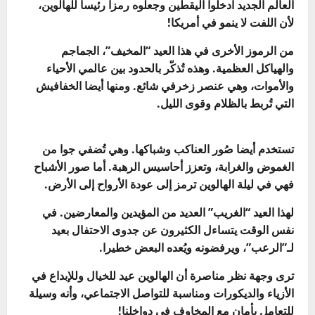
العالم الجديد ادخلوا اليقطين وجعلوه رمزا رئيسا للهالوين،
لأن اللفت لا ينمو في أمريكا!
من الرموز الأخرى في هذا العيد “المخيف”، الجماجم
والهياكل العظمية. وهذه تُذكّر بالحدود بين عالمي الأحياء
والأموات، وهي عنصر زخرفي شائع. ومنها أيضا الخفافيش
التي تُربط بالظلام وقوى الليل.
تستخدم أيضا صُور العناكب وشباكها. وهي تُضفي جوا من
الغموض والغرابة، وتعزز أحاسيس الرهبة. أما صور الأشباح
فهي في ليلة الهالوين ترمز إلى عودة الأرواح إلى الأرض.
لهذا العيد “الغريب” العديد من المؤيدين والمعارضين. في
نفس الوقت يتساءل الكثيرون عن جدوى الاحتفال بعيد
لـ”الرعب”، ويرفضونه ويُعده البعض خطيرا.
ترى وجهة نظر مناصرة أن الهالوين عيد للخيال وللإبداع في
الأزياء والديكورات ومناسبة للتواصل الاجتماعي، وأنه وسيلة
للتعامل بأمان مع المخاوف في دواخلنا!