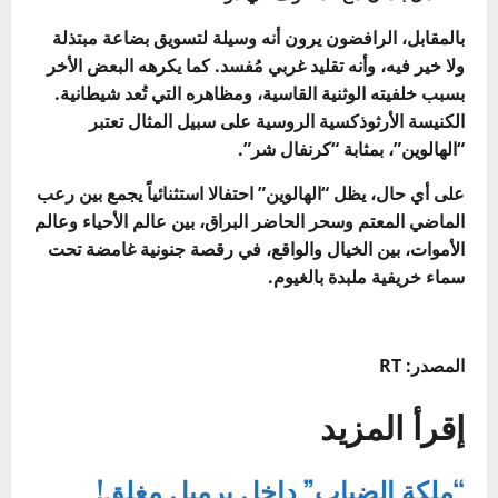
بالمقابل، الرافضون يرون أنه وسيلة لتسويق بضاعة مبتذلة
ولا خير فيه، وأنه تقليد غربي مُفسد. كما يكرهه البعض الأخر
بسبب خلفيته الوثنية القاسية، ومظاهره التي تُعد شيطانية.
الكنيسة الأرثوذكسية الروسية على سبيل المثال تعتبر
“الهالوين”، بمثابة “كرنفال شر”.
على أي حال، يظل “الهالوين” احتفالا استثنائياً يجمع بين رعب
الماضي المعتم وسحر الحاضر البراق، بين عالم الأحياء وعالم
الأموات، بين الخيال والواقع، في رقصة جنونية غامضة تحت
سماء خريفية ملبدة بالغيوم.
المصدر: RT
إقرأ المزيد
“ملكة الضباب” داخل برميل مغلق!