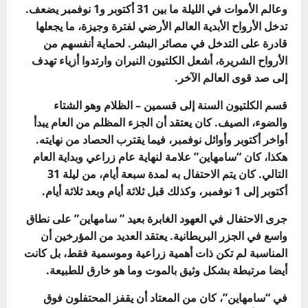
وعالم الأموات في الليلة ما بين 31 أكتوبر و1 نوفمبر يضعف.
تدخل الأرواح الأبدية العالم الأرضي لفترة وجيزة، ما يجعلها
قادرة على التدخل في مصائر البشر. لحماية أنفسهم من
الأرواح الشريرة، أشعل الكلتيون النيران وارتدوا أزياء تهدف
إلى صد قوى العالم الآخر.
قسم الكلتيون السنة إلى قسمين – الظلام وهو الشتاء
والضوء، الصيف. كان يعتقد أن الجزء المظلم من العام يبدأ
أواخر أكتوبر وأوائل نوفمبر، فيما يقترب الحصاد من نهايته.
هكذا، كان “سامهاين” علامة لنهاية عام زراعي وبداية العام
التالي. كان يتم الاحتفال به لمدة سبعة أيام، من ليلة 31
أكتوبر إلى 1 نوفمبر، وكذلك قبل ثلاثة أيام وبعد ثلاثة أيام.
جرى الاحتفال في العهود الغابرة بعيد ” سامهاين” على نطاق
واسع في الجزر البريطانية. يعتقد العديد من المؤرخين أن
المناسبة لم تكن ذات أهمية زراعية وموسمية فقط، بل كانت
أيضا مرتبطة بشكل وثيق بالموت وما هو خارق للطبيعة.
في “سامهاين”، كان من المعتاد أن يقفز المحتفلون فوق