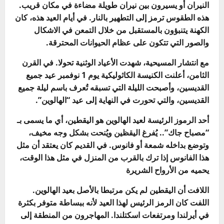
النيران أو يسيرون بين نيران طويلة مضاءة في مكان قريب.
هذه الطقوس ترمز إلى التطهير بالنار. في أيام العيد هذه، كان
الكهنة يتنبؤون بالمستقبل من خلال التمعن في الاشكال
والصور التي تتكون على عظام الحيوانات المحترقة.
مع انتشار المسيحية، شهدت الأعياد الوثنية تحولا. في القرن
الثامن، أعلنت الكنيسة الكاثوليكية يوم 1 نوفمبر عيد جميع
القديسين، وأصبحت الليلة التي تسبقه تُعرف باسم ليلة جميع
القديسين، والتي تحورت في النهاية إلى عيد “الهالوين”.
أحد الرموز الرئيسة لعيد الهالوين هو اليقطين، أي ما يسمى بـ
“مصباح جاك”.. يُفرغ اليقظين ويُنحت بشكل وجه مخيف،
وتوضع بداخله شمعة أو فانوس. في القديم كان يعتقد أن مثل
هذا الفانوس إذا ترك بالقرب من المنزل في مثل هذا الوقت،
يحميه من الأرواح الشريرة
اللافت أن اليقطين لم يكن مرتبطا بالأصل بعيد الهالوين.
اللفت كان الرمز الرئيس لهذا العيد لأنه ببساطة متوفر بكثرة
في أيرلندا ومرتفعات اسكتلندا. المهاجرون من المنطقة إلى