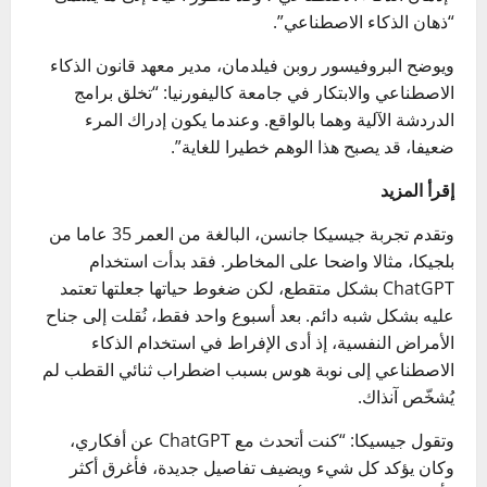
“ذهان الذكاء الاصطناعي”.
ويوضح البروفيسور روبن فيلدمان، مدير معهد قانون الذكاء
الاصطناعي والابتكار في جامعة كاليفورنيا: “تخلق برامج
الدردشة الآلية وهما بالواقع. وعندما يكون إدراك المرء
ضعيفا، قد يصبح هذا الوهم خطيرا للغاية”.
إقرأ المزيد
وتقدم تجربة جيسيكا جانسن، البالغة من العمر 35 عاما من
بلجيكا، مثالا واضحا على المخاطر. فقد بدأت استخدام
ChatGPT بشكل متقطع، لكن ضغوط حياتها جعلتها تعتمد
عليه بشكل شبه دائم. بعد أسبوع واحد فقط، نُقلت إلى جناح
الأمراض النفسية، إذ أدى الإفراط في استخدام الذكاء
الاصطناعي إلى نوبة هوس بسبب اضطراب ثنائي القطب لم
يُشخّص آنذاك.
وتقول جيسيكا: “كنت أتحدث مع ChatGPT عن أفكاري،
وكان يؤكد كل شيء ويضيف تفاصيل جديدة، فأغرق أكثر