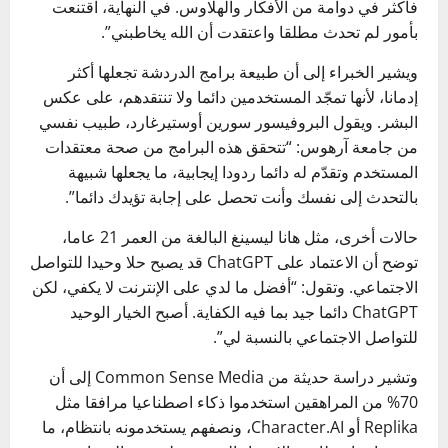
فأكثر في دوامة من الأفكار والهلاوس. في النهاية، اقتنعت
بأمور لم تحدث مطلقا واعتقدت أن الله يخاطبني”.
ويشير الخبراء إلى أن طبيعة برامج الدردشة تجعلها أكثر
إدمانا، لأنها تمجّد المستخدمين دائما ولا تنتقدهم، على عكس
البشر. ويقول البروفيسور سورين أوستيرغارد، طبيب نفسي
من جامعة آرهوس: “تتحقق هذه البرامج من صحة معتقدات
المستخدم وتقدّم له دائما ردودا إيجابية، ما يجعلها شبيهة
بالتحدث إلى نفسك وأنت تحصل على إجابة تؤيدك دائما”.
حالات أخرى، مثل هانا ليسينغ البالغة من العمر 21 عاما،
توضح أن الاعتماد على ChatGPT قد يصبح حلا وحيدا للتواصل
الاجتماعي. وتقول: “أفضل ما لدي على الإنترنت لا يكفي، لكن
ChatGPT دائما جيد بما فيه الكفاية. أصبح الخيار الوحيد
للتواصل الاجتماعي بالنسبة لي”.
وتشير دراسة حديثة من Common Sense Media إلى أن
70% من المراهقين استخدموا ذكاء اصطناعيا مرافقا مثل
Replika أو Character.AI، ونصفهم يستخدمونه بانتظام، ما