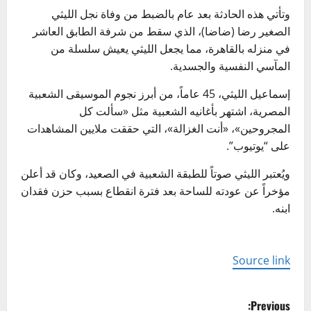
وتأتي هذه الحادثة بعد عام بالضبط من وفاة نجل الليثي
الصغير رضا (ضاضا)، الذي سقط من شرفة الطابق العاشر
في منزله بالقاهرة، مما يجعل الليثي يعيش سلسلة من
المآسي النفسية والجسدية.
إسماعيل الليثي، 45 عاماً، من أبرز نجوم الموسيقى الشعبية
المصرية، اشتهر بأغانيه الشعبية مثل «سألت كل
المجروحين»، «أنت الغزالة»، التي حققت ملايين المشاهدات
على “يوتيوب”.
ويُعتبر الليثي صوتاً للطبقة الشعبية في الصعيد، وكان قد أعلن
مؤخراً عن عودته للساحة بعد فترة انقطاع بسبب حزن فقدان
ابنه.
Source link
P
Previous: