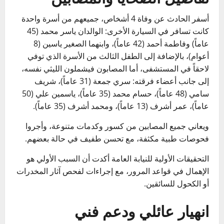
أسفر الحادث عن وفاة 4 أشخاص، جميعهم من أسرة واحدة
كانت تسافر في السيارة الأخرى: الوالدان ياسر محمد (45
عاماً) وفاطمة أحمد (42 عاماً)، وابنهما الصغير ياسين (8
أعوام)، بالإضافة إلى الطفل الثالث من الأسرة الذي توفي
لاحقاً في المستشفى، أما المصابون فيشملون الليثي نفسه،
إلى جانب أعضاء فرقته: سري جمعة (31 عاماً)، شريف
سامي (48 عاماً)، حسام محمد (35 عاماً)، ياسمين علي (50
عاماً)، عمر أشرف (13 عاماً)، ومحمد أشرف (35 عاماً).
ويعاني جميع المصابين من كسور وكدمات متنوعة، وأجروا
فحوصات طبية مكثفة، مع تحسن طفيف في حالة بعضهم.
التحقيقات الأولية للنيابة العامة أكدت أن السبب الأولي هو
الإهمال في قواعد المرور، مع إجراءات لفحص آثار المخدرات
أو الكحول للسائقين.
انهيار عائلي ودعم فني