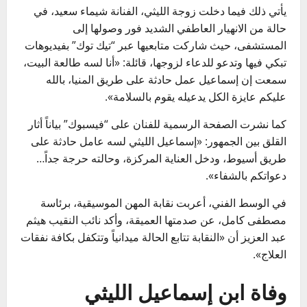
يأتي ذلك فيما دخلت زوجة الليثي، الفنانة شيماء سعيد، في
حالة من الانهيار العاطفي الشديد فور وصولها إلى
المستشفى، حيث شاركت متابعيها عبر “تيك توك” بفيديوهات
تبكي فيها وتدعو للدعاء لزوجها، قائلة: «أنا لسه طالعة البيت،
سمعت إن إسماعيل عمل حادثة على طريق المنيا، بالله
عليكم عايزة الكل يدعيله يقوم بالسلامة».
كما نشرت الصفحة الرسمية للفنان على “فيسبوك” بياناً أثار
القلق بين الجمهور: «إسماعيل الليثي لسه عامل حادثة على
طريق أسيوط، ودخل العناية المركزة، وحالته حرجة جداً…
دعواتكم بالشفاء».
في الوسط الفني، أعربت نقابة المهن الموسيقية، برئاسة
مصطفى كامل، عن صدمتها العميقة، وأكد نائب النقيب هيثم
عبد العزيز أن «النقابة تتابع الحالة ميدانياً وتتكفل بكافة نفقات
العلاج».
وفاة ابن إسماعيل الليثي