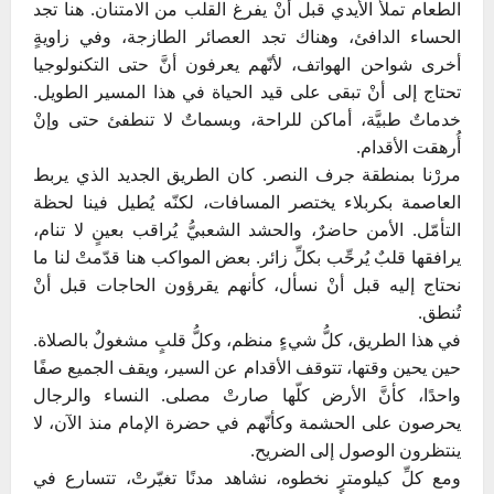
الطعام تملأ الأيدي قبل أنْ يفرغ القلب من الامتنان. هنا تجد
الحساء الدافئ، وهناك تجد العصائر الطازجة، وفي زاويةٍ
أخرى شواحن الهواتف، لأنّهم يعرفون أنَّ حتى التكنولوجيا
تحتاج إلى أنْ تبقى على قيد الحياة في هذا المسير الطويل.
خدماتٌ طبيَّة، أماكن للراحة، وبسماتٌ لا تنطفئ حتى وإنْ
أُرهقت الأقدام.
مررْنا بمنطقة جرف النصر. كان الطريق الجديد الذي يربط
العاصمة بكربلاء يختصر المسافات، لكنّه يُطيل فينا لحظة
التأمّل. الأمن حاضرٌ، والحشد الشعبيُّ يُراقب بعينٍ لا تنام،
يرافقها قلبٌ يُرحِّب بكلِّ زائر. بعض المواكب هنا قدّمتْ لنا ما
نحتاج إليه قبل أنْ نسأل، كأنهم يقرؤون الحاجات قبل أنْ
تُنطق.
في هذا الطريق، كلُّ شيءٍ منظم، وكلُّ قلبٍ مشغولٌ بالصلاة.
حين يحين وقتها، تتوقف الأقدام عن السير، ويقف الجميع صفًا
واحدًا، كأنَّ الأرض كلّها صارتْ مصلى. النساء والرجال
يحرصون على الحشمة وكأنّهم في حضرة الإمام منذ الآن، لا
ينتظرون الوصول إلى الضريح.
ومع كلِّ كيلومترٍ نخطوه، نشاهد مدنًا تغيّرتْ، تتسارع في