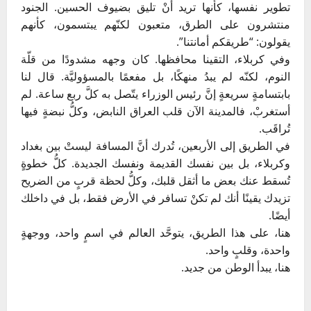
تطوير نفسها، كأنها تريد أنْ تليق بضيوف الحسين. الجنود
منتشرون على الطرق، متعبون لكنّهم يبتسمون، كأنهم
يقولون: “طريقكم أمانتنا”.
وفي كربلاء، التقينا محافظها. كان وجهه مشدودًا من قلّة
النوم، لكنّه لم يبدُ منهكًا، بل مفعمًا بالمسؤوليَّة. قال لنا
بابتسامةٍ سريعةٍ إنَّ رئيس الوزراء يتّصل به كلَّ ربع ساعة. لم
أستغربْ، فالمدينة الآن قلب العراق النابض، وكلُّ نبضةٍ فيها
تُراقَب.
في الطريق إلى الأربعين، تُدرك أنَّ المسافة ليستْ بين بغداد
وكربلاء، بل بين نفسك القديمة ونفسك الجديدة. كلُّ خطوةٍ
تُسقط عنك بعض ما أثقل قلبك، وكلُّ لحظة قربٍ من الضريح
تزيدك يقينًا أنك لم تكنْ تسافر في الأرض فقط، بل في داخلك
أيضًا.
هنا، على هذا الطريق، يتوحَّد العالم في اسمٍ واحد، ووجهةٍ
واحدة، وقلبٍ واحد.
هنا، يبدأ الوطن من جديد.