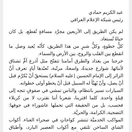
عبد الكريم حمادي
رئيس شبكة الإعلام العراقي
لم يكن الطريق إلى الأربعين مجرَّد مسافةٍ تُقطع، بل كان
حياةً تُستعاد.
كلُّ خطوةٍ، وكلُّ شبرٍ من هذا الطريق، كأنّه يُعيد وصل ما
انقطع بين القلب والروح، بين الأرض والسماء.
خرجنا من بغداد والطرق أمامنا تتفتّح مثل أذرع أمٍّ تشتاق
لأبنائها. شوارع جديدةٌ، واسعةٌ، مرتّبة، تُعبّدها أيادٍ تعرف أنَّ
الزائر إلى الإمام الحسين (عليه السلام) يستحقّ أنْ يُكرَّم قبل
أنْ يصل، وأنْ يُهيَّأ له السبيل قبل أنْ يخطو أولى خطواته.
السيارات تسير بانتظام، والناس تمشي في صفوفٍ تتجه إلى
قِبلةٍ واحدة. كلما اقتربنا، شعرنا أننا نقترب لا من كربلاء
فحسب، بل من الحقيقة التي تحملها عاشوراء في جوفها:
التضحية، الكرامة، والحريَّة.
المواكب الخدميَّة تنتشر كواحاتٍ في صحراء العناء. أكواب
الشاي الساخن تلتقي مع أكواب العصير البارد، وأطباق