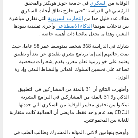
الوقاية من
السكري
في جامعة جونز هوبكنز والمحقق
الرئيسي في الدراسة: “حتى خارج نطاق أبحاث السكري،
هناك عدد قليل جدا من
التجارب السريرية
التي تقارن مباشرة
بين تدخلات يقودها
الذكاء الاصطناعي
وأخرى تقليدية يقودها
البشر، وهذا ما يجعل نتائجنا ذات أهمية خاصة”.
شارك في الدراسة 368 شخصا بمتوسط عمر 58 عاما، حيث
تمت إحالتهم إلى إما برنامج بشري تقليدي عن بعد أو تطبيق
يعتمد على خوارزمية تعلم معزز، يقدم إشعارات شخصية
تساعد على تحسين السلوك الغذائي والنشاط البدني وإدارة
الوزن.
وأظهرت النتائج أن 31 بالمئة من المشاركين في التطبيق
الذكي و31.9 بالمئة من المشاركين في البرامج البشرية
تمكنوا من تحقيق معايير الوقاية من السكري التي حددتها
الـCDC بعد عام واحد فقط، ما يعني أن الفعالية كانت متقاربة
للغاية بين المجموعتين.
وأوضح بنجامين لالاني، المؤلف المشارك وطالب الطب في