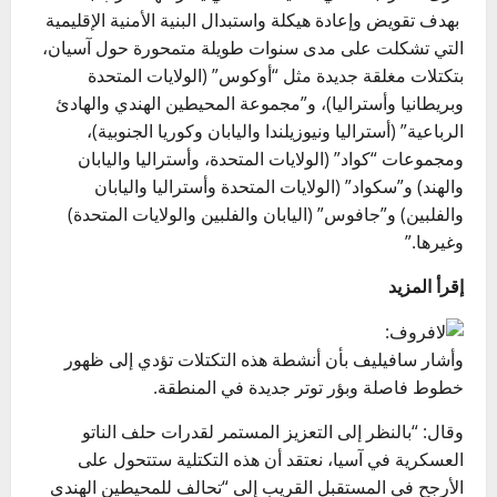
بهدف تقويض وإعادة هيكلة واستبدال البنية الأمنية الإقليمية
التي تشكلت على مدى سنوات طويلة متمحورة حول آسيان،
بتكتلات مغلقة جديدة مثل “أوكوس” (الولايات المتحدة
وبريطانيا وأستراليا)، و”مجموعة المحيطين الهندي والهادئ
الرباعية” (أستراليا ونيوزيلندا واليابان وكوريا الجنوبية)،
ومجموعات “كواد” (الولايات المتحدة، وأستراليا واليابان
والهند) و”سكواد” (الولايات المتحدة وأستراليا واليابان
والفلبين) و”جافوس” (اليابان والفلبين والولايات المتحدة)
وغيرها.”
إقرأ المزيد
وأشار سافيليف بأن أنشطة هذه التكتلات تؤدي إلى ظهور
خطوط فاصلة وبؤر توتر جديدة في المنطقة.
وقال: “بالنظر إلى التعزيز المستمر لقدرات حلف الناتو
العسكرية في آسيا، نعتقد أن هذه التكتلية ستتحول على
الأرجح في المستقبل القريب إلى “تحالف للمحيطين الهندي