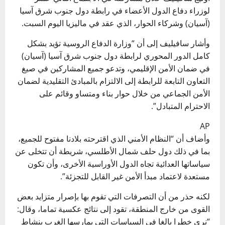
لوزراء دفاع الدول الأعضاء في رابطة دول جنوب شرق آسيا
(آسيان) وشركاء الحوار، الذي عقد في ماليزيا اليوم السبت.
وأشار سافيليف إلى أن “وزارة الدفاع الروسية تؤيد بشكل
كامل الدور المحوري لرابطة دول جنوب شرق آسيا (آسيان)
في ضمان الأمن الإقليمي، وتدعو جميع المشاركين في صيغ
التعاون التابعة للرابطة إلى الالتزام بالمبادئ التقليدية لضمان
الأمن الجماعي من خلال حوار بناء ومتساو وقائم على
الاحترام المتبادل”.
AP
وأضاف أن “النظام الأمني ​​الذي اقترحته بلادنا مفتوح للجميع،
بما في ذلك دول حلف شمال الأطلسي، شريطة أن تتخلى عن
سياساتها العدائية تجاه الدول الأوراسية الأخرى، وأن تكون
مستعدة لاعتماد مبدأ الأمن غير القابل للتجزئة”.
لكنه حذر من أن التصرفات التي تقوم بها بإصرار متزايد بعض
القوى من خارج المنطقة، تقود إلى نتائج عكسية تماما، وقال:
“نرى خطرا بالغا في السياسات التي يمارسها الغرب بنشاط