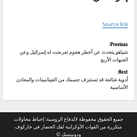
Source link
P
Previous:
o
نتنياهو يتحدث عن أخطر هجوم تعرضت له إسرائيل وعن
الجبهات الأربع
s
Next:
t
أدوية شائعة قد تستنزف جسمك من الفيتامينات والمعادن
الأساسية
n
a
v
جميع الحقوق محفوظة لالدفاع الروسية: إحباط محاولات
متكررة من القوات الأوكرانية لفك الحصار في خاركوف
i
ودونيتسك ©