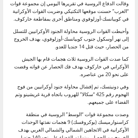
وقالت الدفاع الروسية في تقريرها اليومي إن مجموعة قوات
“الغرب” حسنت موقعها التكتيكي وضربت القوات الأوكرانية
في كوبيانسك-أوزلوفوي ومناطق أخرى بمقاطعة خاركوف.
وأحبطت القوات الروسية محاولة الجنود الأوكرانيين للتسلل
إلى نهر أوسكول جنوب كوبيانسك-أوزلوفوي، بهدف الخروج
من الحصار، حيث قتل 14 جنديا للعدو.
كما صدت القوات الروسية ثلاث هجمات قام بها الجيش
الأوكراني في خاركوف بهدف فك الحصار عن قواته وقضت
على نحو 20 من عناصره.
وفي دونيتسك، تم إفشال محاولة جنود أوكرانيين من فوج
الهجوم رقم 425 “سكالا” للهروب باتجاه قرية غريشينو وتم
القضاء على جميعهم.
وصدت مجموعة قوات “الوسط” الروسية في منطقة
كراسنوارميسك (بوكروفسك) 9 هجمات نفذتها الوحدات
الأوكرانية في الاتجاهين الشمالي والشمالي الغربي بهدف
الخروج من الحصار، بينما تم القضاء على نحو 140 جنديا