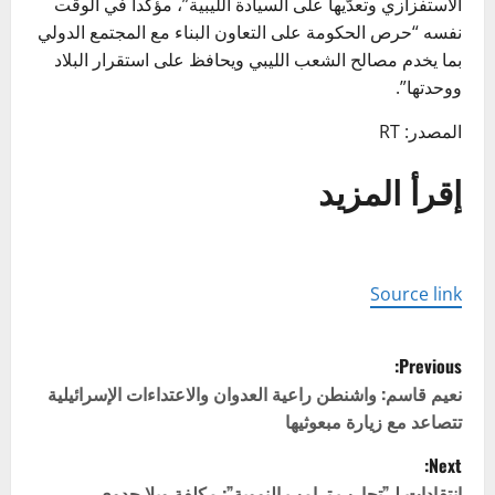
الاستفزازي وتعدّيها على السيادة الليبية”، مؤكدا في الوقت
نفسه “حرص الحكومة على التعاون البناء مع المجتمع الدولي
بما يخدم مصالح الشعب الليبي ويحافظ على استقرار البلاد
ووحدتها”.
المصدر: RT
إقرأ المزيد
Source link
P
Previous:
o
نعيم قاسم: واشنطن راعية العدوان والاعتداءات الإسرائيلية
تتصاعد مع زيارة مبعوثيها
s
Next:
انتقادات لـ”تجارب ترامب النووية”: مكلفة وبلا جدوى