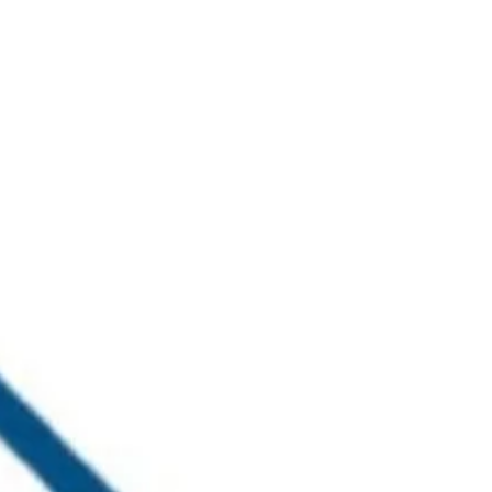
خطي
لى
لمحتوى