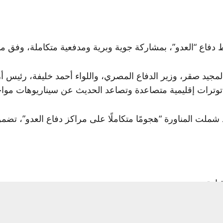
فاع “العدو”، بمشاركة جوية وبرية ومدفعية متكاملة، وفق ما 
دالمجيد صقر، وزير الدفاع المصري، واللواء أحمد خليفة، رئيس
وترات إقليمية متصاعدة وتصاعد الحديث عن سيناريوهات مواج
ت المناورة “هجومًا متكاملًا على مراكز دفاع العدو”، تضمن
يادة،
عمليات اقتحام خلف خطوط العدو،