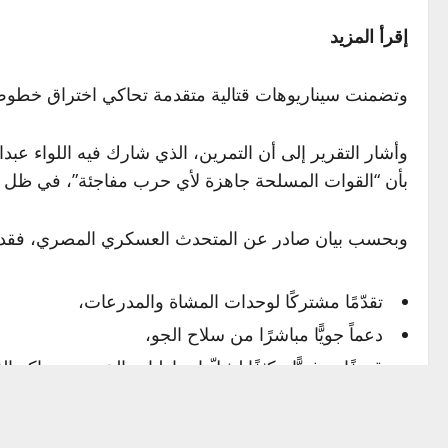
إقرأ المزيد
وتضمنت سيناريوهات قتالية متقدمة تحاكي اختراق خطوط د
وأشار التقرير إلى أن التمرين، الذي شارك فيه اللواء عب
بأن “القوات المسلحة جاهزة لأي حرب مفاجئة”، في ظل ت
وبحسب بيان صادر عن المتحدث العسكري المصري، فقد شمل
تقدّمًا مشتركًا لوحدات المشاة والمدرعات،
دعماً جويًّا مباشرًا من سلاح الجو،
قصفًا مدفعيًّا مكثفًا لشلّ احتياطيات الخصم ومراكز الق
غطاءً من أنظمة الدفاع الجوي،
مشاركة وحدات خاصة من المظليين والكوماندوز في 