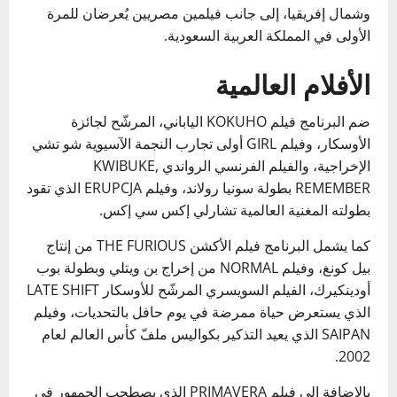
وشمال إفريقيا، إلى جانب فيلمين مصريين يُعرضان للمرة
الأولى في المملكة العربية السعودية.
الأفلام العالمية
ضم البرنامج فيلم KOKUHO الياباني، المرشّح لجائزة
الأوسكار، وفيلم GIRL أولى تجارب النجمة الآسيوية شو تشي
الإخراجية، والفيلم الفرنسي الرواندي KWIBUKE,
REMEMBER بطولة سونيا رولاند، وفيلم ERUPCJA الذي تقود
بطولته المغنية العالمية تشارلي إكس سي إكس.
كما يشمل البرنامج فيلم الأكشن THE FURIOUS من إنتاج
بيل كونغ، وفيلم NORMAL من إخراج بن ويتلي وبطولة بوب
أودينكيرك، الفيلم السويسري المرشّح للأوسكار LATE SHIFT
الذي يستعرض حياة ممرضة في يوم حافل بالتحديات، وفيلم
SAIPAN الذي يعيد التذكير بكواليس ملفّ كأس العالم لعام
2002.
بالإضافة إلى فيلم PRIMAVERA الذي يصطحب الجمهور في