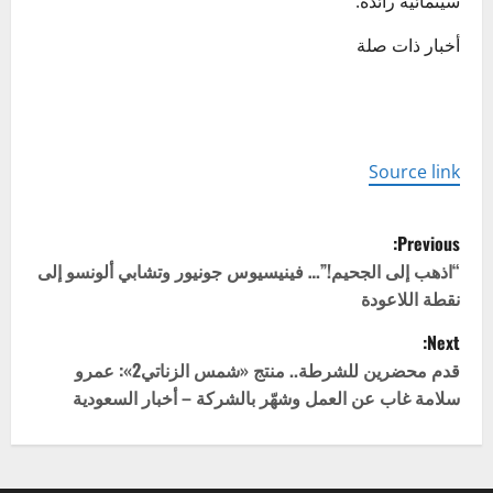
سينمائية رائدة.
أخبار ذات صلة
Source link
P
Previous:
o
“اذهب إلى الجحيم!”… فينيسيوس جونيور وتشابي ألونسو إلى
نقطة اللاعودة
s
Next:
t
قدم محضرين للشرطة.. منتج «شمس الزناتي2»: عمرو
سلامة غاب عن العمل وشهّر بالشركة – أخبار السعودية
n
a