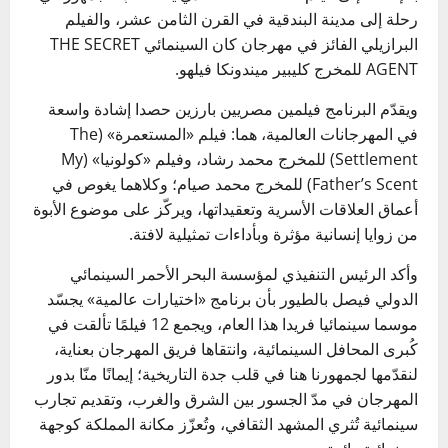
رحلة إلى مدينة البندقية في القرن الثامن عشر، والفيلم
البرازيلي الفائز في مهرجان كان السينمائي THE SECRET
AGENT للمخرج كليبير ميندونكا فيلهو.
ويقدّم البرنامج فيلمين مصريين بارزين حصدا إشادة واسعة
في المهرجانات العالمية، هما: فيلم «المستعمرة» (The
Settlement) للمخرج محمد رشاد، وفيلم «كولونيا» (My
Father’s Scent) للمخرج محمد صيام؛ وكلاهما يغوص في
أعماق العلاقات الأسرية وتعقيداتها، ويركّز على موضوع الأبوة
من زوايا إنسانية مؤثرة وبأداءات تمثيلية لافتة.
وأكد الرئيس التنفيذي لمؤسسة البحر الأحمر السينمائي
الدولي فيصل بالطيور بأن برنامج «اختيارات عالمية» يجسّد
موسما سينمائيا فريدا هذا العام، ويجمع 12 فيلمًا تألقت في
كُبرى المحافل السينمائية، وانتقاها فريق المهرجان بعناية،
لنقدّمها لجمهورنا هنا في قلب جدة التاريخية؛ إيمانًا منّا بدور
المهرجان في مدّ الجسور بين الشرق والغرب، وتقديم تجارب
سينمائية تُثري المشهد الثقافي، وتُعزّز مكانة المملكة كوجهة