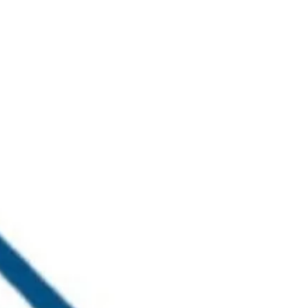
خطي
لى
لمحتوى