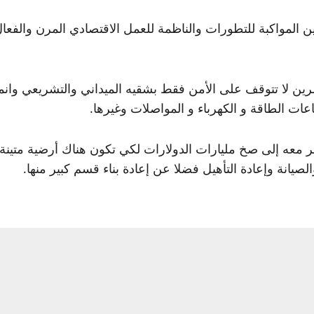
انين المواكبة للتطورات والناظمة للعمل الاقتصادي المرن والف
رين لا تتوقف على الأمن فقط بشقيه الميداني والتشريعي وانما
ات الطاقة و الكهرباء و المواصلات وغيرها.
أمر معه إلى صخ مليارات الدولارات لكي تكون هناك أرضية متي
لصيانة وإعادة التأهيل فضلا عن إعادة بناء قسم كبير منها.
ثمارات حقيقية في هذا البلد قامت كل من السعودية وقطر بضخ
ن للمباشرة في تنفيذ عدد من هذه المشاريع كخطوة مساعدة ل