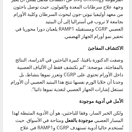
وجهة علاج سرطانات المعدة والقولون. حيث توصل باحثون
من معهد أوليفيا نيوتن-جون لبحوث السرطان وكلية الأورام
بجامعة لا تروب في أستراليا إلى أن الببتيد
العصبي CGRP ومستقبله RAMP1 يلعبان دورا محوريا في
تحفيز نمو أورام الجهاز الهضمي.
الاكتشاف المفاجئ
وصفت الدكتورة بافيتا، كبيرة الباحثين في الدراسة، النتائج
بالمفاجئة، موضحة: “لم نكتشف فقط أن الألياف العصبية
داخل الأورام تحتوي على CGRP وتعزز نموها بنشاط، بل
وجدنا أن خلايا الورم نفسها تنتج هذا الببتيد العصبي أن الأورام
تستغل إشارات الجهاز العصبي لتغذية نموها ذاتيا”.
الأمل في أدوية موجودة
ولكن الخبر السار، وفقا للباحثين، هو أن الأدوية المثبطة لهذا
المسار العصبي
موجودة بالفعل
ومتاحة في الأسواق. حيث
تُستخدم حاليا أدوية تستهدف CGRP وRAMP1 في علاج