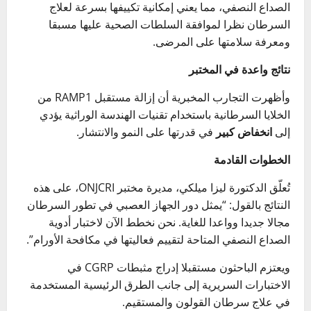
الصداع النصفي، مما يعني إمكانية تكييفها بسرعة لعلاج
السرطان نظرا لموافقة السلطات الصحية عليها مسبقا
ومعرفة سلامتها على المرضى.
نتائج واعدة في المختبر
وأظهرت التجارب المخبرية أن إزالة مستقبل RAMP1 من
الخلايا السرطانية باستخدام تقنيات الهندسة الوراثية يؤدي
إلى
انخفاض كبير
في قدرتها على النمو والانتشار.
الخطوات القادمة
تُعلّق الدكتورة ليزا ميلكي، مديرة مختبر ONJCRI، على هذه
النتائج بالقول: “يمثل دور الجهاز العصبي في تطور السرطان
مجالا جديدا وواعدا للغاية. نحن نخطط الآن لاختبار أدوية
الصداع النصفي المتاحة لتقييم فعاليتها في مكافحة الأورام”.
ويعتزم الباحثون مستقبلا إدراج مثبطات CGRP في
الاختبارات السريرية إلى جانب الطرق الرئيسية المستخدمة
في علاج سرطان القولون والمستقيم.