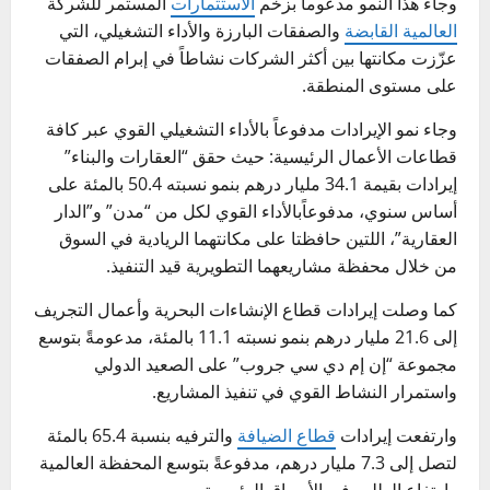
وجاء هذا النمو مدعوماً بزخم
الاستثمارات
المستمر للشركة
العالمية القابضة
والصفقات البارزة والأداء التشغيلي، التي
عزّزت مكانتها بين أكثر الشركات نشاطاً في إبرام الصفقات
على مستوى المنطقة.
وجاء نمو الإيرادات مدفوعاً بالأداء التشغيلي القوي عبر كافة
قطاعات الأعمال الرئيسية: حيث حقق “العقارات والبناء”
إيرادات بقيمة 34.1 مليار درهم بنمو نسبته 50.4 بالمئة على
أساس سنوي، مدفوعاًبالأداء القوي لكل من “مدن” و”الدار
العقارية”، اللتين حافظتا على مكانتهما الريادية في السوق
من خلال محفظة مشاريعهما التطويرية قيد التنفيذ.
كما وصلت إيرادات قطاع الإنشاءات البحرية وأعمال التجريف
إلى 21.6 مليار درهم بنمو نسبته 11.1 بالمئة، مدعومةً بتوسع
مجموعة “إن إم دي سي جروب” على الصعيد الدولي
واستمرار النشاط القوي في تنفيذ المشاريع.
وارتفعت إيرادات
قطاع الضيافة
والترفيه بنسبة 65.4 بالمئة
لتصل إلى 7.3 مليار درهم، مدفوعةً بتوسع المحفظة العالمية
وارتفاع الطلب في الأسواق الرئيسية.