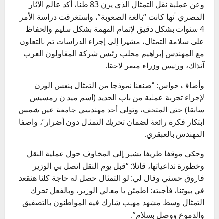
وعن عملية نقل التمثال الذي يزن 83 طنا، أكد عالم الآثار
المصري أنها كانت “بالغة الصعوبة”، واستغرقت دراسة الأمر
4 سنوات بشكل دقيق لإتمام المهمة بشكل سليم والحفاظ
على سلامة التمثال، مشيرا إلى إجراء الدراسات تم بالتعاون
مع المهندس إبراهيم محلب رئيس شركة المقاولون العرب
آنذاك، ورئيس وزراء مصر لاحقا.
وأضاف حواس: “صنعنا نموذجا من التمثال بنفس الوزن
لإجراء تجربة عملية من باب الحديد (اسم ميدان رمسيس
سابقا) حتى المتحف، وتولى أحد مهندسي جامعة عين شمس
ابتكار فكرة رائعة لضمان تحريك التمثال دون أضرار”، واصفا
المهندس بالعبقري.
وحكى موقفا طريفا يشير إلى المخاوف حول عملية النقل
وخطورة تداعياتها، قائلا: “قبل يوم النقل اتصل بي الوزير
فاروق حسني وقال لي: لو التمثال حصل له حاجة كلنا هنقعد
في بيوتنا، فأجبته: اطمئن يا معالي الوزير، وبالفعل تحرك
التمثال وسط مشهد مهيب شارك فيه المواطنون بالتصفيق
والدموع ووصل بسلام”.