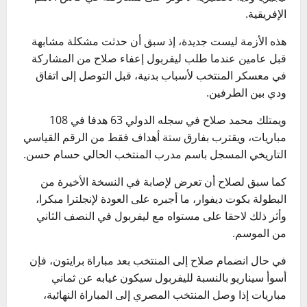
الإفريقية.
هذه الأزمة ليست جديدة، إذ سبق أن حدثت مشكلة مشابهة
قبل عامين عندما طلب ليفربول إعفاء صلاح من المشاركة
في معسكر المنتخب لأسباب بدنية، قبل التوصل إلى اتفاق
ودي بين الطرفين.
ويمتلك محمد صلاح في سجله الدولي 63 هدفا في 108
مباريات، ويقترب بفارق ستة أهداف فقط من الرقم القياسي
التاريخي المسجل باسم مدرب المنتخب الحالي حسام حسن.
كما سبق لصلاح أن تعرض لإصابة في النسخة الأخيرة من
البطولة بكوت ديفوار، ما أجبره على العودة لإنجلترا مبكرا،
وأثر ذلك لاحقا على مستواه مع ليفربول في النصف الثاني
من الموسم.
في حال انضمام صلاح إلى المنتخب بعد مباراة برايتون، فإن
أسوأ سيناريو بالنسبة لليفربول سيكون غيابه عن ثماني
مباريات إذا وصل المنتخب المصري إلى المباراة النهائية،