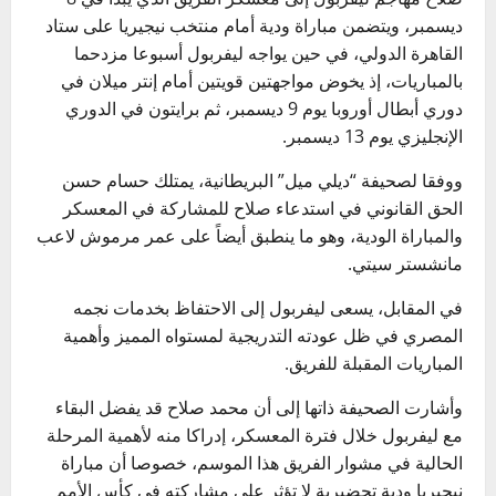
ديسمبر، ويتضمن مباراة ودية أمام منتخب نيجيريا على ستاد
القاهرة الدولي، في حين يواجه ليفربول أسبوعا مزدحما
بالمباريات، إذ يخوض مواجهتين قويتين أمام إنتر ميلان في
دوري أبطال أوروبا يوم 9 ديسمبر، ثم برايتون في الدوري
الإنجليزي يوم 13 ديسمبر.
ووفقا لصحيفة “ديلي ميل” البريطانية، يمتلك حسام حسن
الحق القانوني في استدعاء صلاح للمشاركة في المعسكر
والمباراة الودية، وهو ما ينطبق أيضاً على عمر مرموش لاعب
مانشستر سيتي.
في المقابل، يسعى ليفربول إلى الاحتفاظ بخدمات نجمه
المصري في ظل عودته التدريجية لمستواه المميز وأهمية
المباريات المقبلة للفريق.
وأشارت الصحيفة ذاتها إلى أن محمد صلاح قد يفضل البقاء
مع ليفربول خلال فترة المعسكر، إدراكا منه لأهمية المرحلة
الحالية في مشوار الفريق هذا الموسم، خصوصا أن مباراة
نيجيريا ودية تحضيرية لا تؤثر على مشاركته في كأس الأمم